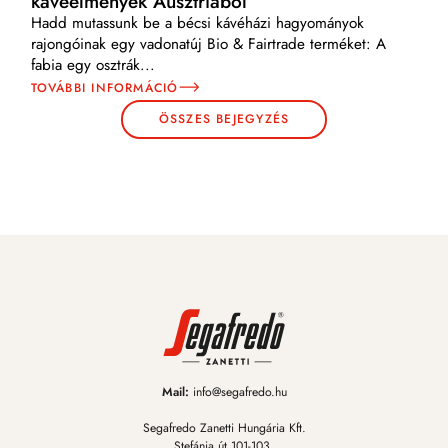
kávéélmények Ausztriából
Hadd mutassunk be a bécsi kávéházi hagyományok
rajongóinak egy vadonatúj Bio & Fairtrade terméket: A
fabia egy osztrák
...
TOVÁBBI INFORMÁCIÓ
ÖSSZES BEJEGYZÉS
Mail:
info@segafredo.hu
Segafredo Zanetti Hungária Kft.
Stefánia út 101-103.