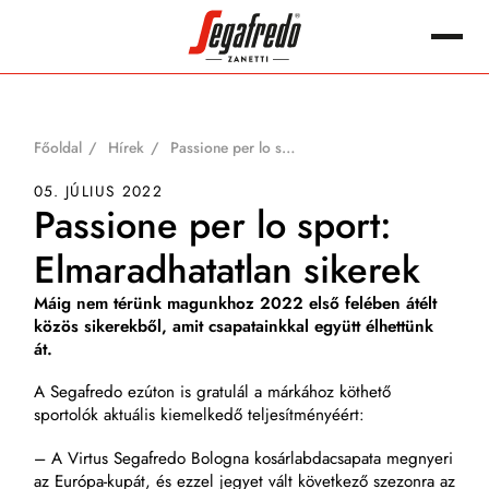
Megszakítás
Keres:
Főoldal
Hírek
Passione per lo sport: Elmaradhatatlan sikerek
05. JÚLIUS 2022
Passione per lo sport:
Elmaradhatatlan sikerek
Máig nem térünk magunkhoz 2022 első felében átélt
közös sikerekből, amit csapatainkkal együtt élhettünk
át.
A Segafredo ezúton is gratulál a márkához köthető
sportolók aktuális kiemelkedő teljesítményéért:
– A Virtus Segafredo Bologna kosárlabdacsapata megnyeri
az Európa-kupát, és ezzel jegyet vált következő szezonra az