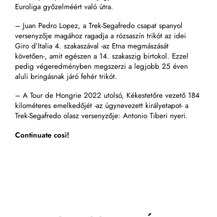
Euroliga győzelméért való útra.
– Juan Pedro Lopez, a Trek-Segafredo csapat spanyol
versenyzője magához ragadja a rózsaszín trikót az idei
Giro d’Italia 4. szakaszával -az Etna megmászását
követően-, amit egészen a 14. szakaszig birtokol. Ezzel
pedig végeredményben megszerzi a legjobb 25 éven
aluli bringásnak járó fehér trikót.
– A Tour de Hongrie 2022 utolsó, Kékestetőre vezető 184
kilométeres emelkedőjét -az úgynevezett királyetapot- a
Trek-Segafredo olasz versenyzője: Antonio Tiberi nyeri.
Continuate così!