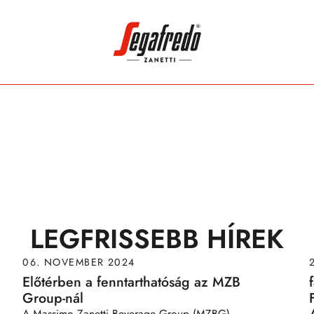
Keres:
LEGFRISSEBB HÍREK
06. NOVEMBER 2024
Előtérben a fenntarthatóság az MZB
Group-nál
A Massimo Zanetti Beverage Group (MZBG)