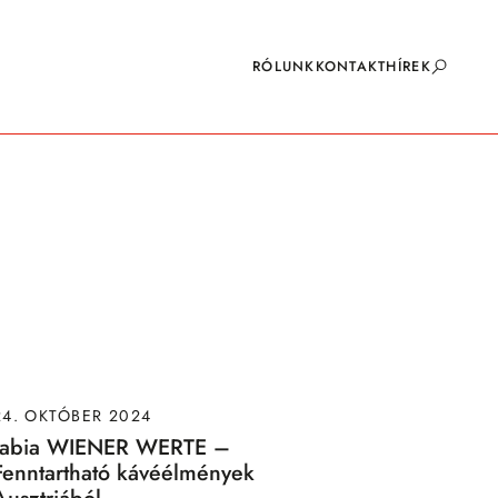
RÓLUNK
KONTAKT
HÍREK
24. OKTÓBER 2024
fabia WIENER WERTE –
Fenntartható kávéélmények
Ausztriából