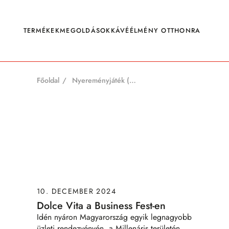
Megszakítás
TERMÉKEK
MEGOLDÁSOK
KÁVÉÉLMÉNY OTTHONRA
Főoldal
Nyereményjáték (AGB)
Szemes kávék
Fenntartható termékek
Kávékapszulák
Koffeinmentes kávék
fabia Wiener Premium Kaffee
Brodies teák
Egyéb italok
Kiegészítők
10. DECEMBER 2024
Dolce Vita a Business Fest-en
Idén nyáron Magyarország egyik legnagyobb
üzleti rendezvényén, a Millenáris területén