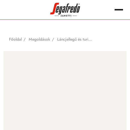
Megszakítás
Keres:
Főoldal
Megoldások
Láncjellegű és turisztikai vendéglátás