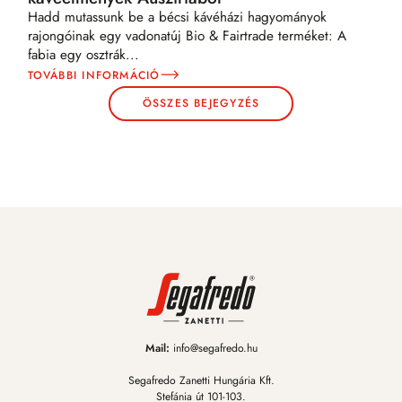
Hadd mutassunk be a bécsi kávéházi hagyományok
rajongóinak egy vadonatúj Bio & Fairtrade terméket: A
fabia egy osztrák
...
TOVÁBBI INFORMÁCIÓ
ÖSSZES BEJEGYZÉS
Mail:
info@segafredo.hu
Segafredo Zanetti Hungária Kft.
Stefánia út 101-103.