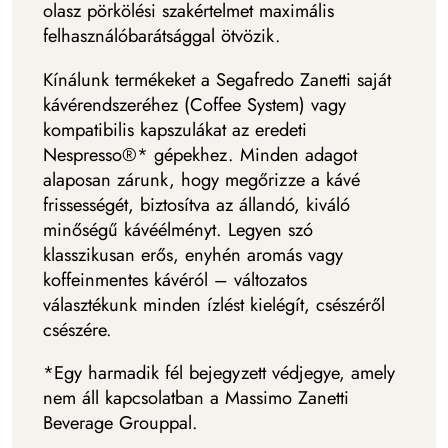
olasz pörkölési szakértelmet maximális
felhasználóbarátsággal ötvözik.
Kínálunk termékeket a Segafredo Zanetti saját
kávérendszeréhez (Coffee System) vagy
kompatibilis kapszulákat az eredeti
Nespresso®* gépekhez. Minden adagot
alaposan zárunk, hogy megőrizze a kávé
frissességét, biztosítva az állandó, kiváló
minőségű kávéélményt. Legyen szó
klasszikusan erős, enyhén aromás vagy
koffeinmentes kávéról – változatos
választékunk minden ízlést kielégít, csészéről
csészére.
*Egy harmadik fél bejegyzett védjegye, amely
nem áll kapcsolatban a Massimo Zanetti
Beverage Grouppal.