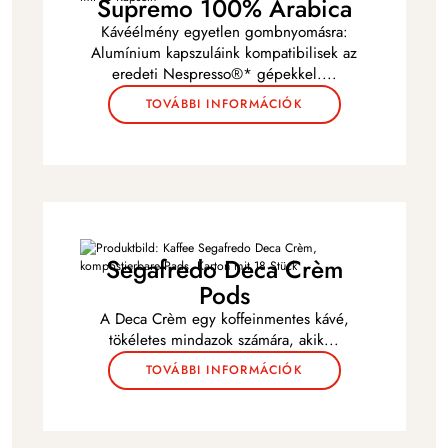
Supremo 100% Arabica
Kávéélmény egyetlen gombnyomásra:
Alumínium kapszuláink kompatibilisek az
eredeti Nespresso®* gépekkel
...
.
TOVÁBBI INFORMÁCIÓK
Segafredo Deca Crèm
Pods
A Deca Crèm egy koffeinmentes kávé,
tökéletes mindazok számára, akik
...
TOVÁBBI INFORMÁCIÓK