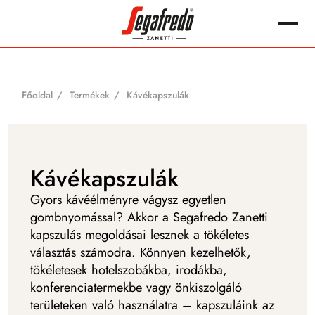
Megszakítás
Keres:
Főoldal
Termékek
Kávékapszulák
Kávékapszulák
Gyors kávéélményre vágysz egyetlen
gombnyomással? Akkor a Segafredo Zanetti
kapszulás megoldásai lesznek a tökéletes
választás számodra. Könnyen kezelhetők,
tökéletesek hotelszobákba, irodákba,
konferenciatermekbe vagy önkiszolgáló
területeken való használatra – kapszuláink az