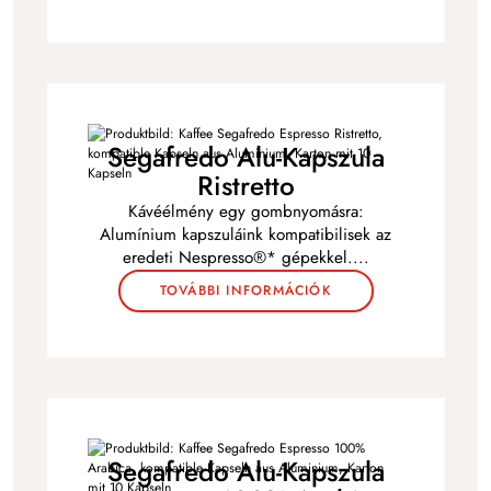
Segafredo Alu-Kapszula
Ristretto
Kávéélmény egy gombnyomásra:
Alumínium kapszuláink kompatibilisek az
eredeti Nespresso®* gépekkel
...
.
TOVÁBBI INFORMÁCIÓK
Segafredo Alu-Kapszula