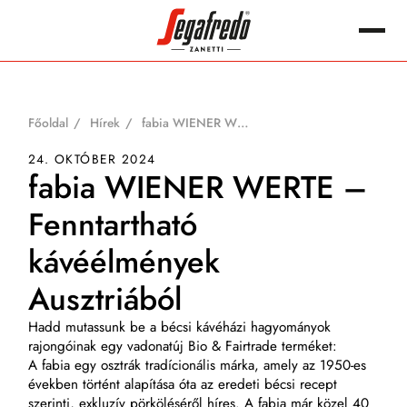
Megszakítás
Keres:
Főoldal
Hírek
fabia WIENER WERTE – Fenntartható kávéélmények Ausztriából
24. OKTÓBER 2024
fabia WIENER WERTE –
Fenntartható
kávéélmények
Ausztriából
Hadd mutassunk be a bécsi kávéházi hagyományok
rajongóinak egy vadonatúj Bio & Fairtrade terméket:
A fabia egy osztrák tradícionális márka, amely az 1950-es
években történt alapítása óta az eredeti bécsi recept
szerinti, exkluzív pörköléséről híres. A fabia már közel 40