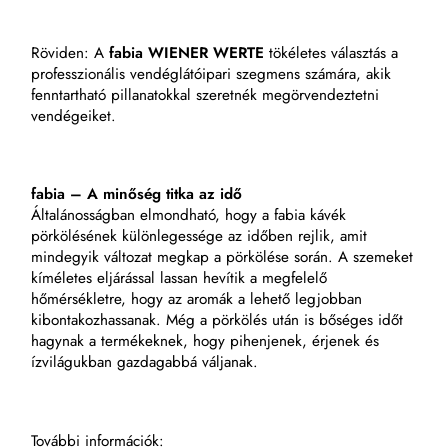
Röviden: A
fabia WIENER WERTE
tökéletes választás a
professzionális vendéglátóipari szegmens számára, akik
fenntartható pillanatokkal szeretnék megörvendeztetni
vendégeiket.
fabia – A minőség titka az idő
Általánosságban elmondható, hogy a fabia kávék
pörkölésének különlegessége az időben rejlik, amit
mindegyik változat megkap a pörkölése során. A szemeket
kíméletes eljárással lassan hevítik a megfelelő
hőmérsékletre, hogy az aromák a lehető legjobban
kibontakozhassanak. Még a pörkölés után is bőséges időt
hagynak a termékeknek, hogy pihenjenek, érjenek és
ízvilágukban gazdagabbá váljanak.
További információk: