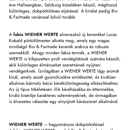
éve Hallwangban, Salzburg közelében készül, méghozzá
különleges, dobpörköléses eljárással. A kínálat pedig Bio
& Fairtrade variánssal bővül tovább.
A
fabia WIENER WERTE
elnevezésű új keveréket Lucas
Kobald pörkölőmester alkotta meg, amely egy magas
minőségű Bio & Fairtrade keverék arabica és robusta
szemekből. Ahogy minden fabia termék, a WIENER
WERTE is kifejezetten profi vendéglátósok számára készült,
akik különleges élményeket szeretnének nyújtani
vendégeiknek. Ízvilágában a WIENER WERTE lágy aromát
kínál, amely aszalt gyümölcsökre emlékeztet, és kiválóan
alkalmas bármely bécsi kávékülönlegesség elkészítéséhez.
Az új típus tökéletesen illik kávéházakba és éttermekbe,
kiváló kísérője karakteres süteményeknek, de önmagában
is élvezetes választás egy elnyújtott kávészünet alkalmával.
WIENER WERTE
– hagyományos dobpörköléssel