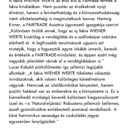
A fabia WIENER WERTE az első Bio & Fairtrade termék a
fabia kínálatában. Nem pusztán az érzékeknek nyújt
élményt, hanem a fenntarthatóság és a környezettudatosság
iránti elkötelezettség is megmutatkozik benne. Hartwig
Kirner, a FAIRTRADE Ausztria ügyvezető igazgatója szerint:
„Különösen örülök annak, hogy az új fabia WIENER
WERTE kizárólag a vendéglátás és a szállodaipar számára
elérhető el. A legfrissebb tanulmányok ugyanis azt
mutatják, hogy a fogyasztók egyre inkább ismerik, keresik
és értékelik a FAIRTRADE-minősítést, és éppen ezért még
nagyobb jelenlétet várnak el a vendéglátásban is.”
Lucas Kobald pörkölőmester így jellemzi legújabb
alkotását: „A fabia WIENER WERTE tökéletes választás
mindazoknak, akik valami különleges kávéélményre
vágynak. Nemcsak az ízlelőbimbókat kényezteti, hanem
pozitív hatással van az emberekre és a környezetre is. Ez a
kiemelkedő minőségű keverék különösen kiegyensúlyozott
ízzel és –a ‘Natural-eljárású’ Robusta-ra jellemző- kellemes,
aszalt gyümölcsökre emlékeztető aromával rendelkezik. A
kávé harmonikus savassága és csokoládés jegyei
egyszerűen lenyűgözőek.”